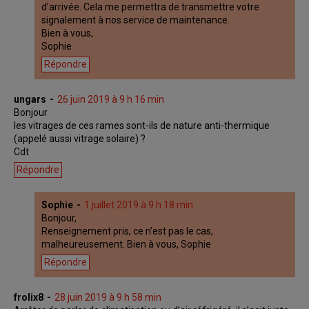
d’arrivée. Cela me permettra de transmettre votre
signalement à nos service de maintenance.
Bien à vous,
Sophie
Répondre
ungars
26 juin 2019 à 9 h 16 min
Bonjour
les vitrages de ces rames sont-ils de nature anti-thermique
(appelé aussi vitrage solaire) ?
Cdt
Répondre
Sophie
1 juillet 2019 à 9 h 18 min
Bonjour,
Renseignement pris, ce n’est pas le cas,
malheureusement. Bien à vous, Sophie
Répondre
frolix8
28 juin 2019 à 9 h 58 min