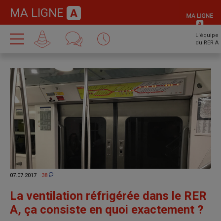
MA LIGNE
L'équipe
du RER A
07.07.2017
38
La ventilation réfrigérée dans le RER
A, ça consiste en quoi exactement ?