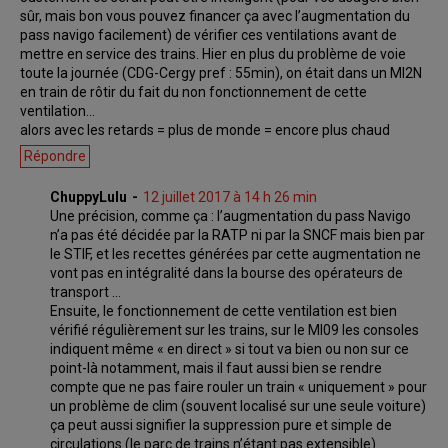
sûr, mais bon vous pouvez financer ça avec l’augmentation du
pass navigo facilement) de vérifier ces ventilations avant de
mettre en service des trains. Hier en plus du problème de voie
toute la journée (CDG-Cergy pref : 55min), on était dans un MI2N
en train de rôtir du fait du non fonctionnement de cette
ventilation…
alors avec les retards = plus de monde = encore plus chaud
Répondre
ChuppyLulu
12 juillet 2017 à 14 h 26 min
Une précision, comme ça : l’augmentation du pass Navigo
n’a pas été décidée par la RATP ni par la SNCF mais bien par
le STIF, et les recettes générées par cette augmentation ne
vont pas en intégralité dans la bourse des opérateurs de
transport …
Ensuite, le fonctionnement de cette ventilation est bien
vérifié régulièrement sur les trains, sur le MI09 les consoles
indiquent même « en direct » si tout va bien ou non sur ce
point-là notamment, mais il faut aussi bien se rendre
compte que ne pas faire rouler un train « uniquement » pour
un problème de clim (souvent localisé sur une seule voiture)
ça peut aussi signifier la suppression pure et simple de
circulations (le parc de trains n’étant pas extensible).