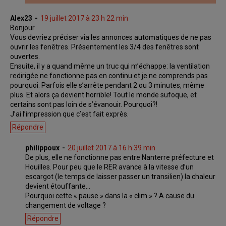
Alex23
19 juillet 2017 à 23 h 22 min
Bonjour
Vous devriez préciser via les annonces automatiques de ne pas
ouvrir les fenêtres. Présentement les 3/4 des fenêtres sont
ouvertes.
Ensuite, il y a quand même un truc qui m’échappe: la ventilation
redirigée ne fonctionne pas en continu et je ne comprends pas
pourquoi. Parfois elle s’arrête pendant 2 ou 3 minutes, même
plus. Et alors ça devient horrible! Tout le monde sufoque, et
certains sont pas loin de s’évanouir. Pourquoi?!
J’ai l’impression que c’est fait exprès.
Répondre
philippoux
20 juillet 2017 à 16 h 39 min
De plus, elle ne fonctionne pas entre Nanterre préfecture et
Houilles. Pour peu que le RER avance à la vitesse d’un
escargot (le temps de laisser passer un transilien) la chaleur
devient étouffante…
Pourquoi cette « pause » dans la « clim » ? A cause du
changement de voltage ?
Répondre