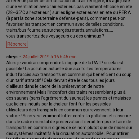
Arrêter de parler de climatisation ou d’air réfrigéré, il s’agit juste
d’une ventilation avec l’air extérieur, pas vraiment efficace en été
(28~35°C à l’extérieur ) sur les ligne extérieures en été du RER A
(à part la zone souterraine défense-paris), comment peut-on
favoriser les transport en commun avec de telles conditions,
trains/bus fournaise,surchargés,retards,annulations,….
vous transportez des voyageurs ou des animaux ?
Répondre
chrys
24 juillet 2019 à 16 h 46 min
Alors je voudrai comprendre la logique de la RATP si cela est
possible ! La pollution actuelle due aux fortes températures
induit l’accès aux transports en commun qui bénéficient du coup
d’un tarif attractif ! Cela devrait être le cas tous les jours
d’ailleurs dans le cadre de la préservation de notre
environnement Mais l’inconfort des trains ressemblant plus à
des saunas (sans l’agrément du saunas) les pannes et malaises
quotidiens induits par la chaleur font fuir les possibles
utilisateurs des transports en commun qui reviennent..à leur
voiture ! Si on veut vraiment lutter contre la pollution et s’inscrire
dans le cadre mondial de préservation il serait temps de faire de
transports en commun dignes de ce nom plutot que de miser sur
des systèmes incitatifs à la circulation automobile ; Pour attirer