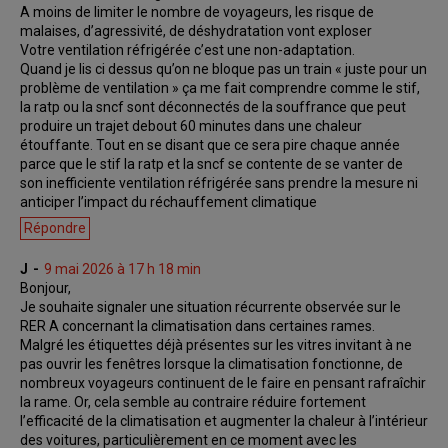
A moins de limiter le nombre de voyageurs, les risque de
malaises, d’agressivité, de déshydratation vont exploser
Votre ventilation réfrigérée c’est une non-adaptation.
Quand je lis ci dessus qu’on ne bloque pas un train « juste pour un
problème de ventilation » ça me fait comprendre comme le stif,
la ratp ou la sncf sont déconnectés de la souffrance que peut
produire un trajet debout 60 minutes dans une chaleur
étouffante. Tout en se disant que ce sera pire chaque année
parce que le stif la ratp et la sncf se contente de se vanter de
son inefficiente ventilation réfrigérée sans prendre la mesure ni
anticiper l’impact du réchauffement climatique
Répondre
J
9 mai 2026 à 17 h 18 min
Bonjour,
Je souhaite signaler une situation récurrente observée sur le
RER A concernant la climatisation dans certaines rames.
Malgré les étiquettes déjà présentes sur les vitres invitant à ne
pas ouvrir les fenêtres lorsque la climatisation fonctionne, de
nombreux voyageurs continuent de le faire en pensant rafraîchir
la rame. Or, cela semble au contraire réduire fortement
l’efficacité de la climatisation et augmenter la chaleur à l’intérieur
des voitures, particulièrement en ce moment avec les