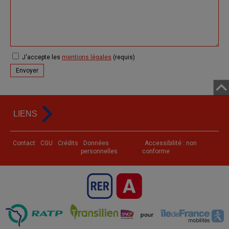
J'accepte les
mentions légales
(requis)
LIENS
Contact
CGU
Crédits
Données
Accessibilité : non
personnelles
conforme