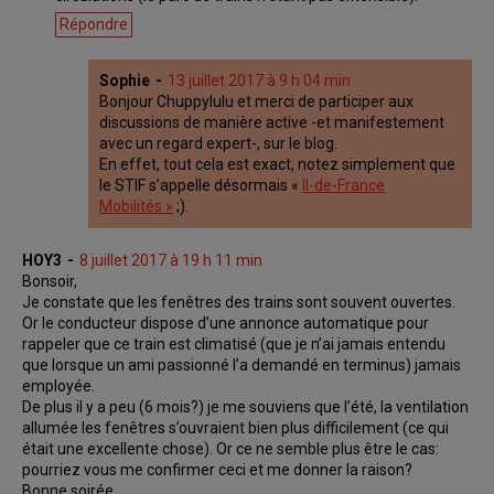
Répondre
Sophie
13 juillet 2017 à 9 h 04 min
Bonjour Chuppylulu et merci de participer aux
discussions de manière active -et manifestement
avec un regard expert-, sur le blog.
En effet, tout cela est exact, notez simplement que
le STIF s’appelle désormais «
Il-de-France
Mobilités »
;).
HOY3
8 juillet 2017 à 19 h 11 min
Bonsoir,
Je constate que les fenêtres des trains sont souvent ouvertes.
Or le conducteur dispose d’une annonce automatique pour
rappeler que ce train est climatisé (que je n’ai jamais entendu
que lorsque un ami passionné l’a demandé en terminus) jamais
employée.
De plus il y a peu (6 mois?) je me souviens que l’été, la ventilation
allumée les fenêtres s’ouvraient bien plus difficilement (ce qui
était une excellente chose). Or ce ne semble plus être le cas:
pourriez vous me confirmer ceci et me donner la raison?
Bonne soirée