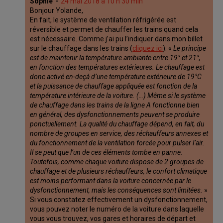
Sophie
24 mai 2018 à 10 h 30 min
Bonjour Yolande,
En fait, le système de ventilation réfrigérée est
réversible et permet de chauffer les trains quand cela
est nécessaire. Comme j’ai pu l’indiquer dans mon billet
sur le chauffage dans les trains (
cliquez ici
): «
Le principe
est de maintenir la température ambiante entre 19° et 21°,
en fonction des températures extérieures. Le chauffage est
donc activé en-deçà d’une température extérieure de 19°C
et la puissance de chauffage appliquée est fonction de la
température intérieure de la voiture. (…) Même si le système
de chauffage dans les trains de la ligne A fonctionne bien
en général, des dysfonctionnements peuvent se produire
ponctuellement. La qualité du chauffage dépend, en fait, du
nombre de groupes en service, des réchauffeurs annexes et
du fonctionnement de la ventilation forcée pour pulser l’air.
Il se peut que l’un de ces éléments tombe en panne.
Toutefois, comme chaque voiture dispose de 2 groupes de
chauffage et de plusieurs réchauffeurs, le confort climatique
est moins performant dans la voiture concernée par le
dysfonctionnement, mais les conséquences sont limitées.
»
Si vous constatez effectivement un dysfonctionnement,
vous pouvez noter le numéro de la voiture dans laquelle
vous vous trouvez, vos gares et horaires de départ et