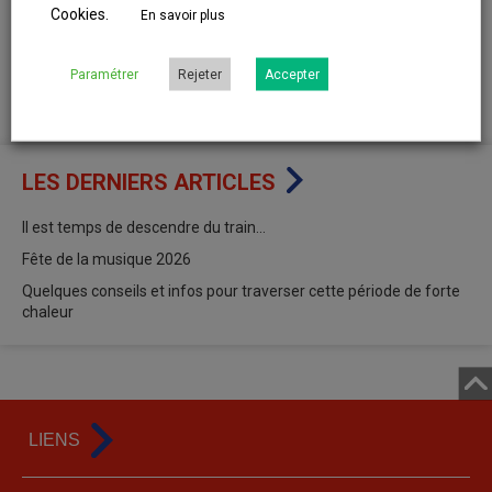
Cookies.
En savoir plus
Paramétrer
Rejeter
Accepter
PARTAGER CET ARTICLE
LES DERNIERS ARTICLES
Il est temps de descendre du train…
Fête de la musique 2026
Quelques conseils et infos pour traverser cette période de forte
chaleur
LIENS