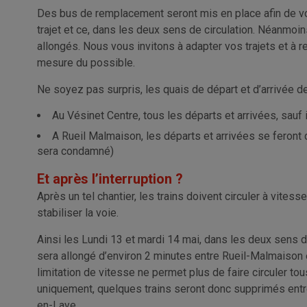
Des bus de remplacement seront mis en place afin de v
trajet et ce, dans les deux sens de circulation. Néanmoi
allongés. Nous vous invitons à adapter vos trajets et à 
mesure du possible.
Ne soyez pas surpris, les quais de départ et d’arrivée d
Au Vésinet Centre, tous les départs et arrivées, sauf 
A Rueil Malmaison, les départs et arrivées se feront d
sera condamné)
Et après l’interruption ?
Après un tel chantier, les trains doivent circuler à vites
stabiliser la voie.
Ainsi les Lundi 13 et mardi 14 mai, dans les deux sens d
sera allongé d’environ 2 minutes entre Rueil-Malmaison e
limitation de vitesse ne permet plus de faire circuler to
uniquement, quelques trains seront donc supprimés ent
en-Laye.