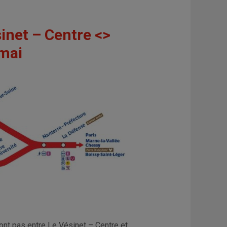
sinet – Centre <>
 mai
ont pas entre Le Vésinet – Centre et