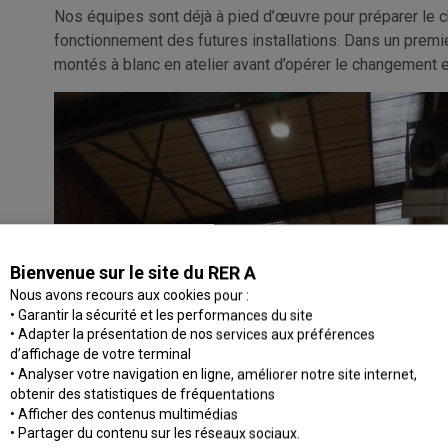
Nos équipes sont déjà à pied d’œuvre pour préparer le c
fonctionnement des futures installations. Dans un premi
montés à blanc en atelier avant d’opérer le changement ef
Bienvenue sur le site du RER A
Nous avons recours aux cookies pour :
• Garantir la sécurité et les performances du site
• Adapter la présentation de nos services aux préférences
d’affichage de votre terminal
• Analyser votre navigation en ligne, améliorer notre site internet,
obtenir des statistiques de fréquentations
• Afficher des contenus multimédias
• Partager du contenu sur les réseaux sociaux.