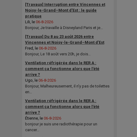
[Travaux] Interruption entre Vincennes et
Noisy-le-Grand–Mont d’Est : le guide
pratique
Lili
, le
06-8-2026
Bonjour, Je travaille à Disneyland Paris et je…
[Travaux] Du 8 au 23 août 2026 entre
Vincennes et Noisy-le-Grand–Mont d’Est
Fred
, le
06-8-2026
Bonjour, Le 18 août vers 20h, je dois…
Ventilation réfrigérée dans le RER A :
comment ça fonctionne alors que l’été
arrive ?
Ugo
, le
06-8-2026
Bonjour, Malheureusement, il n'y pas de toilettes
en…
Ventilation réfrigérée dans le RER A :
comment ça fonctionne alors que l’été
arrive ?
Étienne
, le
06-8-2026
bonjour je suis une radiothérapie pour un
cancer…