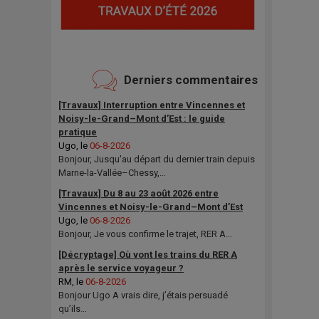
Derniers commentaires
[Travaux] Interruption entre Vincennes et
Noisy-le-Grand–Mont d’Est : le guide
pratique
Ugo
, le
06-8-2026
Bonjour, Jusqu'au départ du dernier train depuis
Marne-la-Vallée–Chessy,…
[Travaux] Du 8 au 23 août 2026 entre
Vincennes et Noisy-le-Grand–Mont d’Est
Ugo
, le
06-8-2026
Bonjour, Je vous confirme le trajet, RER A…
[Décryptage] Où vont les trains du RER A
après le service voyageur ?
RM
, le
06-8-2026
Bonjour Ugo A vrais dire, j’étais persuadé
qu’ils…