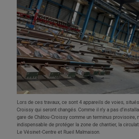
Lors de ces travaux, ce sont 4 appareils de voies, situé
Croissy qui seront changés. Comme il n’y a pas d’installa
gare de Châtou-Croissy comme un terminus provisoire, m
indispensable de protéger la zone de chantier, la circul
Le Vésinet-Centre et Rueil Malmaison.