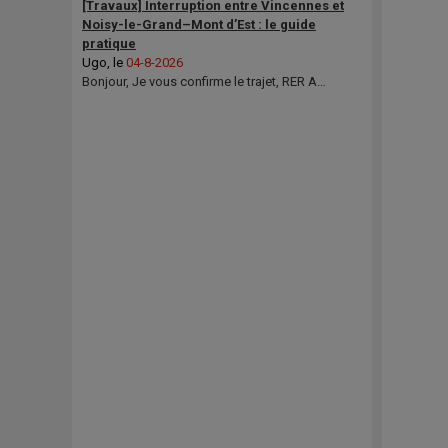
[Travaux] Interruption entre Vincennes et
Noisy-le-Grand–Mont d’Est : le guide
pratique
Ugo
, le
04-8-2026
Bonjour, Je vous confirme le trajet, RER A…