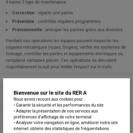
Il existe 3 type de maintenance :
Corrective
: réparer une panne
Préventive
: contrôles réguliers programmés
Prévisionnelle
: anticiper les pannes grâce aux données
Pendant ces opérations les équipes peuvent inspecter les
organes mécaniques (roues, bogies), vérifier les systèmes de
freinage, contrôler les portes et équipements électriques ou
remplacer certaines pièces. Ces opérations se déroulent
majoritairement la nuit pour limiter l’impact sur le trafic.
À LIRE ÉGALEMENT
Bienvenue sur le site du RER A
[L’entretien du RER A #3] La maintenance des trains
Nous avons recours aux cookies pour :
• Garantir la sécurité et les performances du site
• Adapter la présentation de nos services aux
Le remisage : organiser les trains pour le
préférences d’affichage de votre terminal
• Analyser votre navigation en ligne, améliorer notre site
lendemain
internet, obtenir des statistiques de fréquentations
Une fois nettoyées et entretenues, les rames sont