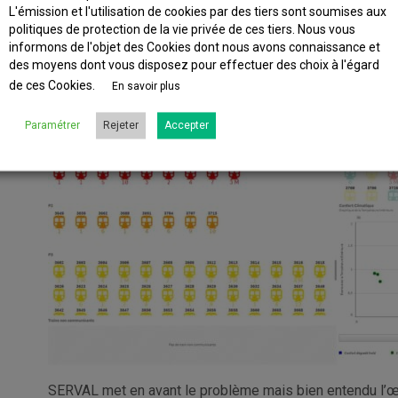
maintenance avant même qu’une panne se produise. L’é
L'émission et l'utilisation de cookies par des tiers sont soumises aux
permet de repérer d’un coup d’œil une anomalie, nos age
politiques de protection de la vie privée de ces tiers. Nous vous
actions de maintenance anticipées pour éviter qu’une pan
informons de l'objet des Cookies dont nous avons connaissance et
du train.
des moyens dont vous disposez pour effectuer des choix à l'égard
de ces Cookies.
En savoir plus
Paramétrer
Rejeter
Accepter
SERVAL met en avant le problème mais bien entendu l’œil