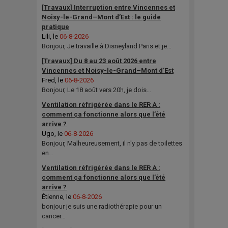
[Travaux] Interruption entre Vincennes et
Noisy-le-Grand–Mont d’Est : le guide
pratique
Lili
, le
06-8-2026
Bonjour, Je travaille à Disneyland Paris et je…
[Travaux] Du 8 au 23 août 2026 entre
Vincennes et Noisy-le-Grand–Mont d’Est
Fred
, le
06-8-2026
Bonjour, Le 18 août vers 20h, je dois…
Ventilation réfrigérée dans le RER A :
comment ça fonctionne alors que l’été
arrive ?
Ugo
, le
06-8-2026
Bonjour, Malheureusement, il n'y pas de toilettes
en…
Ventilation réfrigérée dans le RER A :
comment ça fonctionne alors que l’été
arrive ?
Étienne
, le
06-8-2026
bonjour je suis une radiothérapie pour un
cancer…