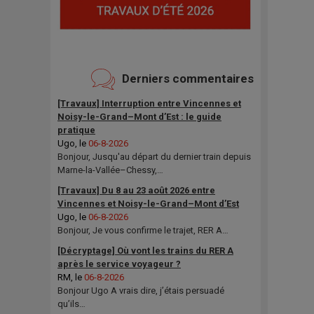
Derniers commentaires
[Travaux] Interruption entre Vincennes et
Noisy-le-Grand–Mont d’Est : le guide
pratique
Ugo
, le
06-8-2026
Bonjour, Jusqu'au départ du dernier train depuis
Marne-la-Vallée–Chessy,…
[Travaux] Du 8 au 23 août 2026 entre
Vincennes et Noisy-le-Grand–Mont d’Est
Ugo
, le
06-8-2026
Bonjour, Je vous confirme le trajet, RER A…
[Décryptage] Où vont les trains du RER A
après le service voyageur ?
RM
, le
06-8-2026
Bonjour Ugo A vrais dire, j’étais persuadé
qu’ils…