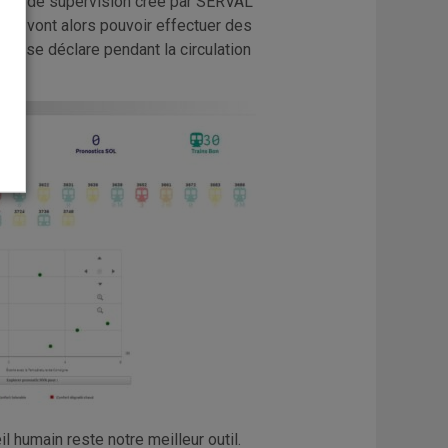
cran de supervision crée par SERVAL
nts vont alors pouvoir effectuer des
ne se déclare pendant la circulation
 humain reste notre meilleur outil.