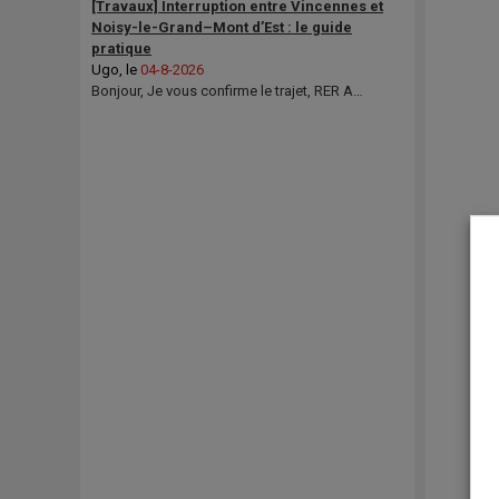
[Travaux] Interruption entre Vincennes et
Noisy-le-Grand–Mont d’Est : le guide
pratique
Ugo
, le
04-8-2026
Bonjour, Je vous confirme le trajet, RER A…