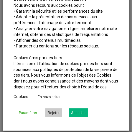
bientôt, et je suis convaincu que ce sera fait avec le même
Nous avons recours aux cookies pour :
état d’esprit : vous parler sincèrement et vous faire découvrir
• Garantir la sécurité et les performances du site
ce que l’on ne voit pas de la ligne, mais aussi les infos
• Adapter la présentation de nos services aux
préférences d’affichage de votre terminal
travaux, les petites histoires de la ligne, tout ça continue.
• Analyser votre navigation en ligne, améliorer notre site
Pour ma part, je vais sûrement continuer à prendre le RER A
internet, obtenir des statistiques de fréquentations
comme n’importe lequel d’entre vous, sans la casquette
• Afficher des contenus multimédias
• Partager du contenu sur les réseaux sociaux.
d’animateur cette fois. On se croisera peut-être (à nouveau
pour bon nombre d’entre vous) sur un quai, ou un soir de Fête
Cookies émis par des tiers
de la Musique
L'émission et l'utilisation de cookies par des tiers sont
soumises aux politiques de protection de la vie privée de
Merci d’avoir été là, vraiment. Merci d’avoir lu, partagé, écrit,
ces tiers. Nous vous informons de l'objet des Cookies
parfois pesté contre moi quand ça n’allait pas. C’était un
dont nous avons connaissance et des moyens dont vous
plaisir.
disposez pour effectuer des choix à l'égard de ces
Prenez soin de vous, et bon trajet.
Cookies.
En savoir plus
Thomas
Paramétrer
Rejeter
Accepter
PARTAGER CET ARTICLE