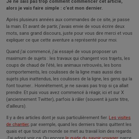
Je ne sais pas trop comment commencer cet article,
alors je vais faire simple : c’est mon dernier.
Après plusieurs années aux commandes de ce site, je passe
la main. Et avant de partir, j’avais envie de vous écrire deux
mots, sans grand discours, juste pour vous dire merci et vous
expliquer ce que cette aventure a représenté pour moi.
Quand j’ai commencé, j’ai essayé de vous proposer un
maximum de sujets : les travaux qui changent vos trajets, les
coups de chaud de l’été, les animaux retrouvés, les bons
comportements, les coulisses de la ligne mais aussi des
sujets plus inattendus, les coulisses de la ligne, les gens qui la
font tourner… Honnêtement, je ne savais pas trop si ça allait
prendre. Et puis vous avez commencé à réagir, ici et sur X
(anciennement Twitter), parfois à râler (souvent à juste titre,
d’ailleurs).
Il y a des articles dont je suis particulièrement fier.
Les visites
de chantier
, par exemple, quand les derniers trains quittent les
quais et que tout un monde se met au travail loin des regards.
J’ai adoré voir ça. Ou encore
le guide du savoir voyager
, parce