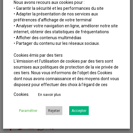
Des mesures renforcées pour éviter les
Nous avons recours aux cookies pour :
retards de reprise
• Garantir la sécurité et les performances du site
• Adapter la présentation de nos services aux
Vous êtes plusieurs à avoir exprimé des inquiétudes
préférences d’affichage de votre terminal
concernant les
restitutions tardives
, ces cas où les travaux
• Analyser votre navigation en ligne, améliorer notre site
prennent du retard et empêchent la reprise normale des
internet, obtenir des statistiques de fréquentations
circulations le matin.
• Afficher des contenus multimédias
• Partager du contenu sur les réseaux sociaux.
Sur ces chantiers,
des mesures de vigilance accrues sont
mises en place
:
Cookies émis par des tiers
L'émission et l'utilisation de cookies par des tiers sont
des scénarios de repli sont prévus,
soumises aux politiques de protection de la vie privée de
les cellules opérationnelles suivent en temps réel le
ces tiers. Nous vous informons de l'objet des Cookies
déroulé des travaux pour anticiper toute dérive de planning.
dont nous avons connaissance et des moyens dont vous
disposez pour effectuer des choix à l'égard de ces
J’espère avoir pu répondre à vos interrogations. Si vous
Cookies.
En savoir plus
avez d’autres sujets sur lesquels vous souhaitez
discuter, n’hésitez pas à m’en faire part dans l’espace
commentaire.
Paramétrer
Rejeter
Accepter
PARTAGER CET ARTICLE