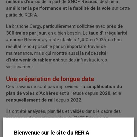
millions d’euros
de la part de
SNCF Réseau
, destiné à
améliorer la performance et la fiabilité de la voie
sur cette
partie du RER A.
La branche Cergy, particulièrement sollicitée avec
près de
300 trains par jour
, en a bien besoin. Le
taux d’irrégularité
« cause Réseau »
y reste stable à
1,4 %
en 2025, un bon
résultat rendu possible par un important travail de
maintenance, mais qui montre aussi
la nécessité
d’intervenir durablement
sur des infrastructures
vieillissantes.
Une préparation de longue date
Ces travaux ne sont pas improvisés : la
simplification du
plan de voies d’Achères
est à l’étude depuis
2020
, et le
renouvellement de rail
depuis
2022
.
Ils ont été analysés, planifiés et validés dans le cadre des
processus de programmation de SNCF Réseau,
en
concertation avec les entreprises ferroviaires.
Bienvenue sur le site du RER A