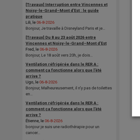
[Travaux] Interruption entre Vincennes et
Noisy-le-Grand–Mont d’Est : le guide
pratique
Lili
, le
06-8-2026
Bonjour, Je travaille à Disneyland Paris et je…
[Travaux] Du 8 au 23 août 2026 entre
Vincennes et Noisy-le-Grand–Mont d’Est
Fred
, le
06-8-2026
Bonjour, Le 18 août vers 20h, je dois…
Ventilation réfrigérée dans le RER A :
comment ça fonctionne alors que l’été
arrive ?
Ugo
, le
06-8-2026
Bonjour, Malheureusement, il n'y pas de toilettes
en…
Ventilation réfrigérée dans le RER A :
comment ça fonctionne alors que l’été
arrive ?
Étienne
, le
06-8-2026
bonjour je suis une radiothérapie pour un
cancer…