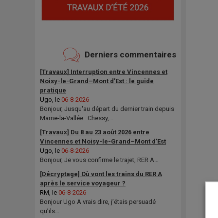
Derniers commentaires
[Travaux] Interruption entre Vincennes et
Noisy-le-Grand–Mont d’Est : le guide
pratique
Ugo
, le
06-8-2026
Bonjour, Jusqu'au départ du dernier train depuis
Marne-la-Vallée–Chessy,…
[Travaux] Du 8 au 23 août 2026 entre
Vincennes et Noisy-le-Grand–Mont d’Est
Ugo
, le
06-8-2026
Bonjour, Je vous confirme le trajet, RER A…
[Décryptage] Où vont les trains du RER A
après le service voyageur ?
RM
, le
06-8-2026
Bonjour Ugo A vrais dire, j’étais persuadé
qu’ils…