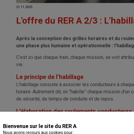
21.11.2025
L’offre du RER A 2/3 : L’habill
Après la conception des grilles horaires et du roul
une phase plus humaine et opérationnelle : l’habillag
C’est ici que chaque train, chaque mission, se voit attri
vie.
Le principe de l’habillage
L’habillage consiste à associer les conducteurs à chaque 
horaire. Autrement dit, on “habille” chaque mission d’un 
de sécurité, de temps de conduite et de repos.
L’élaboration des roulements conducteurs
Le pôle horaire de la DLA construit les roulements : ce 
Bienvenue sur le site du RER A
plusieurs missions pour un même conducteur sur une jo
Nous avons recours aux cookies pour :