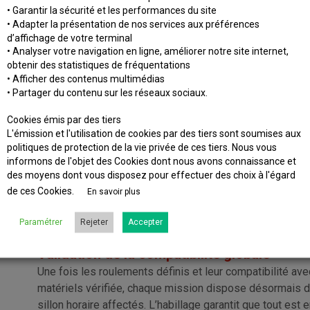
Chaque roulement prend en compte :
• Garantir la sécurité et les performances du site
• Adapter la présentation de nos services aux préférences
• les horaires d’embauche et de fin de servi
d’affichage de votre terminal
• Analyser votre navigation en ligne, améliorer notre site internet,
• les opérations de sécurité sur les engins m
obtenir des statistiques de fréquentations
• Afficher des contenus multimédias
• les temps de pause réglementaires
• Partager du contenu sur les réseaux sociaux.
• les trajets entre dépôts et gares de départ
Cookies émis par des tiers
L'émission et l'utilisation de cookies par des tiers sont soumises aux
• et les éventuelles réserves pour pallier les
politiques de protection de la vie privée de ces tiers. Nous vous
informons de l'objet des Cookies dont nous avons connaissance et
des moyens dont vous disposez pour effectuer des choix à l'égard
L’offre du
À LIRE ÉGALEMENT
de ces Cookies.
En savoir plus
L’offre du
Paramétrer
Rejeter
Accepter
Validation de la compatibilité globale
Une fois les roulements définis et leur compatibilité avec
matériels vérifiée, chaque mission dispose désormais d’
sillon horaire affectés. L’habillage garantit que tout est 