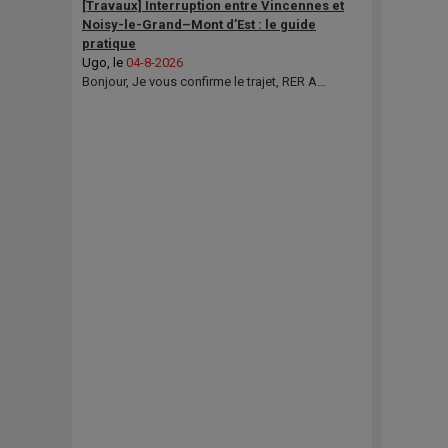
[Travaux] Interruption entre Vincennes et
Noisy-le-Grand–Mont d’Est : le guide
pratique
Ugo
, le
04-8-2026
Bonjour, Je vous confirme le trajet, RER A…