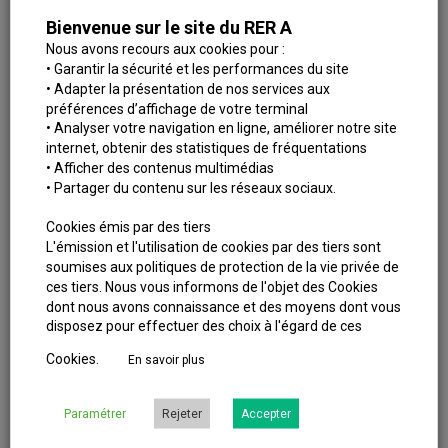
cliquant sur ce lien
.
Bienvenue sur le site du RER A
Nous avons recours aux cookies pour :
• Garantir la sécurité et les performances du site
• Adapter la présentation de nos services aux
préférences d’affichage de votre terminal
• Analyser votre navigation en ligne, améliorer notre site
internet, obtenir des statistiques de fréquentations
• Afficher des contenus multimédias
• Partager du contenu sur les réseaux sociaux.
Cookies émis par des tiers
L'émission et l'utilisation de cookies par des tiers sont
soumises aux politiques de protection de la vie privée de
Pièces justificatives à préparer
ces tiers. Nous vous informons de l'objet des Cookies
Les pièces justificatives suivantes vous seront demandées
dont nous avons connaissance et des moyens dont vous
disposez pour effectuer des choix à l'égard de ces
pour une souscription ou un renouvellement :
Cookies.
En savoir plus
Photo d’identité du titulaire récente, de face, tête nue, sur
fond neutre, et de format 35 x 45 mm (pour la souscription
uniquement)
Paramétrer
Rejeter
Accepter
Justificatif d’inscription ou de scolarité
, pour le forfait