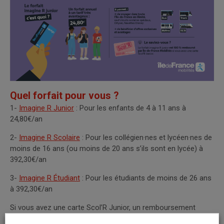
Quel forfait pour vous ?
1-
Imagine R Junior
: Pour les enfants de 4 à 11 ans à
24,80€/an
2-
Imagine R Scolaire
: Pour les collégien·nes et lycéen·nes de
moins de 16 ans (ou moins de 20 ans s’ils sont en lycée) à
392,30€/an
3-
Imagine R Étudiant
: Pour les étudiants de moins de 26 ans
à 392,30€/an
Si vous avez une carte Scol’R Junior, un remboursement
partiel est possible si vous passez à Imagine R Junior
en