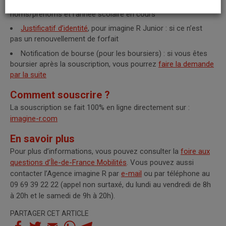
imagine R Etudiant : doit être en français, mentionnant les
noms/prénoms et l’année scolaire en cours
Justificatif d’identité
, pour imagine R Junior : si ce n’est
pas un renouvellement de forfait
Notification de bourse (pour les boursiers) : si vous êtes
boursier après la souscription, vous pourrez
faire la demande
par la suite
Comment souscrire ?
La souscription se fait 100% en ligne directement sur :
imagine-r.com
En savoir plus
Pour plus d’informations, vous pouvez consulter la
foire aux
questions d’Île-de-France Mobilités
. Vous pouvez aussi
contacter l’Agence imagine R par
e-mail
ou par téléphone au
09 69 39 22 22 (appel non surtaxé, du lundi au vendredi de 8h
à 20h et le samedi de 9h à 20h).
PARTAGER CET ARTICLE