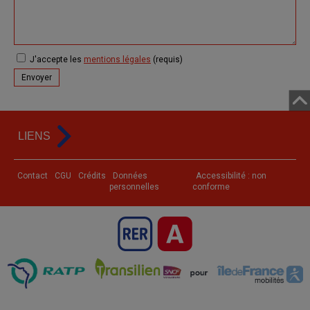
J'accepte les
mentions légales
(requis)
LIENS
Contact
CGU
Crédits
Données
Accessibilité : non
personnelles
conforme